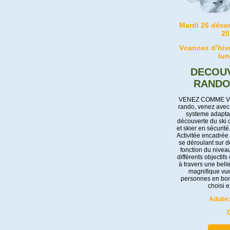
Mardi 26 décem
20
Vcances d’hive
lun
DECOUV
RANDO
VENEZ COMME VOU
rando, venez avec 
systeme adaptab
découverte du ski d
et skier en sécurité
Activitée encadrée
se déroulant sur de
fonction du nivea
différents objectifs
à travers une bell
magnifique vue 
personnes en bon
choisi 
Adulte:
D