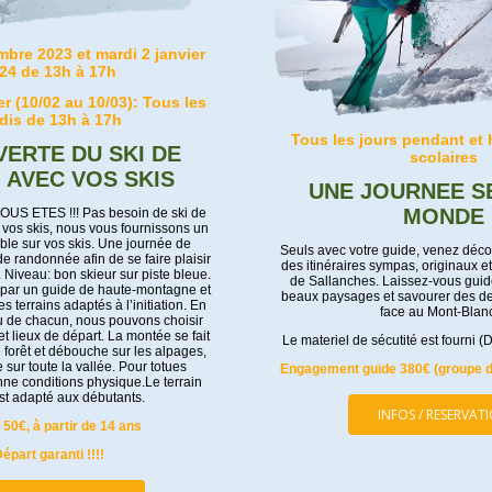
bre 2023 et mardi 2 janvier
24 de 13h à 17h
r (10/02 au 10/03): Tous les
dis de 13h à 17h
Tous les jours pendant et
ERTE DU SKI DE
scolaires
 AVEC VOS SKIS
UNE JOURNEE S
MONDE
S ETES !!! Pas besoin de ski de
vos skis, nous vous fournissons un
le sur vos skis. Une journée de
Seuls avec votre guide, venez décou
e randonnée afin de se faire plaisir
des itinéraires sympas, originaux e
. Niveau: bon skieur sur piste bleue.
de Sallanches. Laissez-vous guide
 par un guide de haute-montagne et
beaux paysages et savourer des d
s terrains adaptés à l’initiation. En
face au Mont-Bla
u de chacun, nous pouvons choisir
 et lieux de départ. La montée se fait
Le materiel de sécutité est fourni (
e forêt et débouche sur les alpages,
sur toute la vallée. Pour totues
Engagement guide 380€ (groupe d
ne conditions physique.Le terrain
est adapté aux débutants.
INFOS / RESERVAT
 50€, à partir de 14 ans
épart garanti !!!!