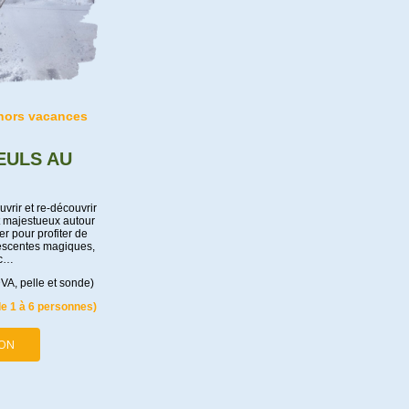
 hors vacances
EULS AU
vrir et re-découvrir
t majestueux autour
r pour profiter de
escentes magiques,
nc…
DVA, pelle et sonde)
e 1 à 6 personnes)
ION