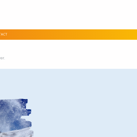
TACT
er.